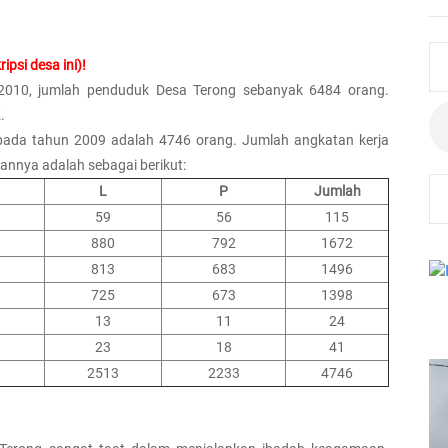
ipsi desa ini)!
 2010, jumlah penduduk Desa Terong sebanyak 6484 orang.
.
pada tahun 2009 adalah 4746 orang. Jumlah angkatan kerja
ikannya adalah sebagai berikut:
L
P
Jumlah
59
56
115
880
792
1672
813
683
1496
725
673
1398
13
11
24
23
18
41
2513
2233
4746