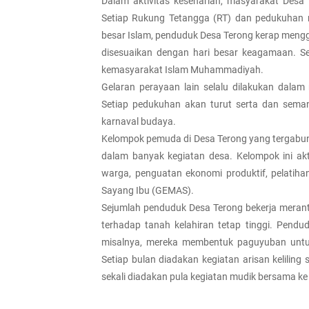
Dalam aktivitas keseharian, masyarakat Des
Setiap Rukung Tetangga (RT) dan pedukuhan m
besar Islam, penduduk Desa Terong kerap meng
disesuaikan dengan hari besar keagamaan. Seb
kemasyarakat Islam Muhammadiyah.
Gelaran perayaan lain selalu dilakukan dalam
Setiap pedukuhan akan turut serta dan sema
karnaval budaya.
Kelompok pemuda di Desa Terong yang tergabun
dalam banyak kegiatan desa. Kelompok ini ak
warga, penguatan ekonomi produktif, pelati
Sayang Ibu (GEMAS).
Sejumlah penduduk Desa Terong bekerja meranta
terhadap tanah kelahiran tetap tinggi. Pendu
misalnya, mereka membentuk paguyuban untu
Setiap bulan diadakan kegiatan arisan keliling 
sekali diadakan pula kegiatan mudik bersama k