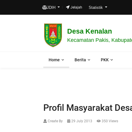
JDIH
Jelajah
Statistik
Desa Kenalan
Kecamatan Pakis, Kabupat
Home
Berita
PKK
Profil Masyarakat Des
Create By
29 July 2013
350 Views