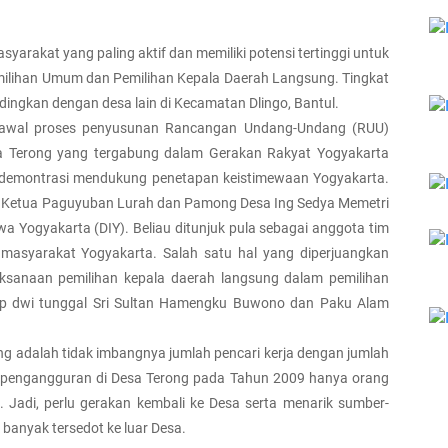
arakat yang paling aktif dan memiliki potensi tertinggi untuk
emilihan Umum dan Pemilihan Kepala Daerah Langsung. Tingkat
andingkan dengan desa lain di Kecamatan Dlingo, Bantul.
gawal proses penyusunan Rancangan Undang-Undang (RUU)
a Terong yang tergabung dalam Gerakan Rakyat Yogyakarta
a demontrasi mendukung penetapan keistimewaan Yogyakarta.
n Ketua Paguyuban Lurah dan Pamong Desa Ing Sedya Memetri
a Yogyakarta (DIY). Beliau ditunjuk pula sebagai anggota tim
masyarakat Yogyakarta. Salah satu hal yang diperjuangkan
ksanaan pemilihan kepala daerah langsung dalam pemilihan
p dwi tunggal Sri Sultan Hamengku Buwono dan Paku Alam
g adalah tidak imbangnya jumlah pencari kerja dengan jumlah
ah pengangguran di Desa Terong pada Tahun 2009 hanya orang
. Jadi, perlu gerakan kembali ke Desa serta menarik sumber-
 banyak tersedot ke luar Desa.