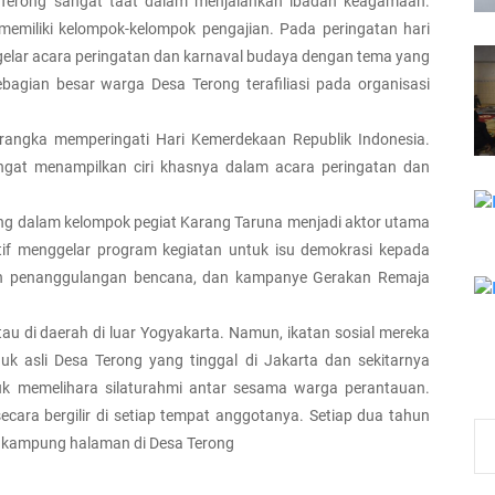
a Terong sangat taat dalam menjalankan ibadah keagamaan.
emiliki kelompok-kelompok pengajian. Pada peringatan hari
gelar acara peringatan dan karnaval budaya dengan tema yang
agian besar warga Desa Terong terafiliasi pada organisasi
 rangka memperingati Hari Kemerdekaan Republik Indonesia.
ngat menampilkan ciri khasnya dalam acara peringatan dan
g dalam kelompok pegiat Karang Taruna menjadi aktor utama
tif menggelar program kegiatan untuk isu demokrasi kepada
han penanggulangan bencana, dan kampanye Gerakan Remaja
u di daerah di luar Yogyakarta. Namun, ikatan sosial mereka
duk asli Desa Terong yang tinggal di Jakarta dan sekitarnya
k memelihara silaturahmi antar sesama warga perantauan.
secara bergilir di setiap tempat anggotanya. Setiap dua tahun
e kampung halaman di Desa Terong